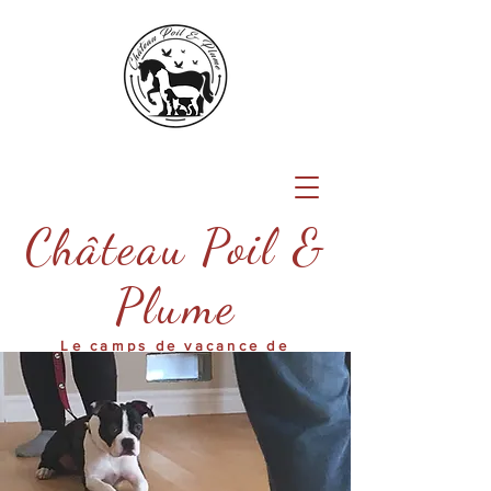
Château Poil &
Plume
Le camps de vacance de
votre animal